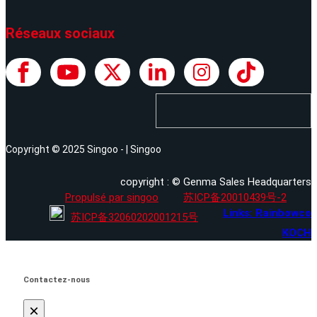
Réseaux sociaux
Copyright © 2025 Singoo - | Singoo
copyright : © Genma Sales Headquarters
Propulsé par singoo
苏ICP备20010439号-2
Links: Rainbowco
苏ICP备32060202001215号
KOCH
Contactez-nous
×