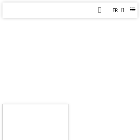
FR
À PROPOS DE NOUS
Domicile
>
Blog
>
À propos de nous
22
MAY