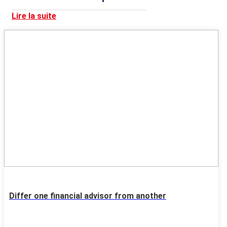
RTG écologiques de PPAP,
Cambodge
Lire la suite
22
MAY
Differ one financial advisor from another